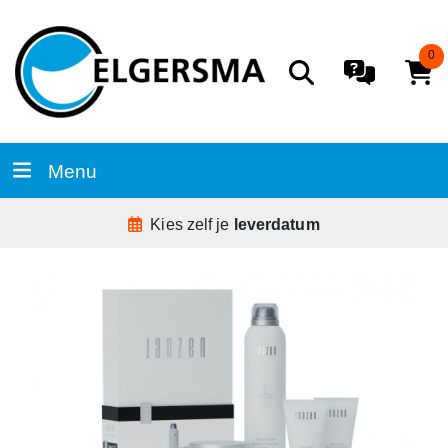
0
Menu
Kies zelf je
leverdatum
D