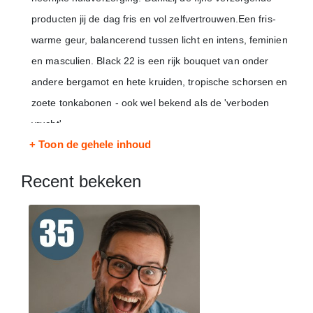
producten jij de dag fris en vol zelfvertrouwen.Een fris-
warme geur, balancerend tussen licht en intens, feminien
en masculien. Black 22 is een rijk bouquet van onder
andere bergamot en hete kruiden, tropische schorsen en
zoete tonkabonen - ook wel bekend als de 'verboden
vrucht'.
+ Toon de gehele inhoud
Inhoud:
Shower Foam - 200 ml
Recent bekeken
Body Scrub - 125 gr
Body Lotion - 40 ml
Shower Gel - 40 ml