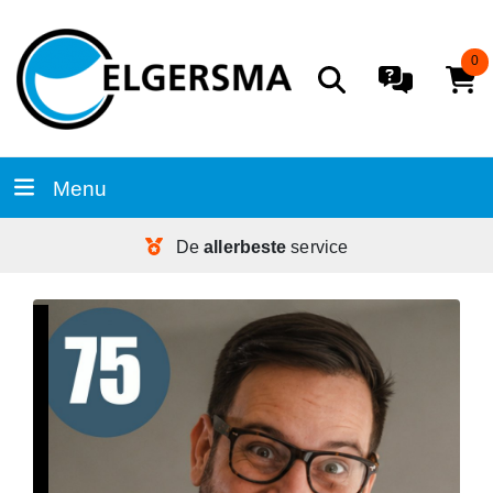
0
Menu
De
allerbeste
service